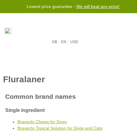
Lowest price guarantee -
We will beat any price!
GB
EN
USD
Bravecto Chews for Dogs
Bravecto Topical Solution for Dogs and Cats