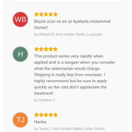
WB
Büyük ürün ve en iyi fiyatlarla mükemmel
hizmet!
by
William B.
from
United States, Louisville
H
This product works very rapidly when
applied and is a bargain when you consider
what the veterinarian would charge.
Shipping is really fast from overseas. I
highly recommend but be sure to apply
quickly as the cats don't appreciate the
treatment!
by
Heather C.
TJ
Harika
by
Tonya J.
from
United States, Hobe Sound