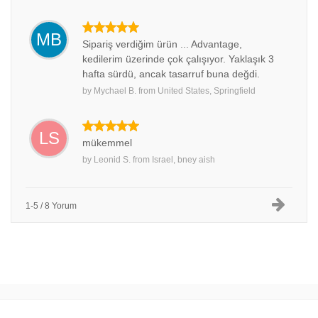
MB
Sipariş verdiğim ürün ... Advantage,
kedilerim üzerinde çok çalışıyor. Yaklaşık 3
hafta sürdü, ancak tasarruf buna değdi.
by
Mychael B.
from
United States, Springfield
LS
mükemmel
by
Leonid S.
from
Israel, bney aish
1-5 / 8 Yorum