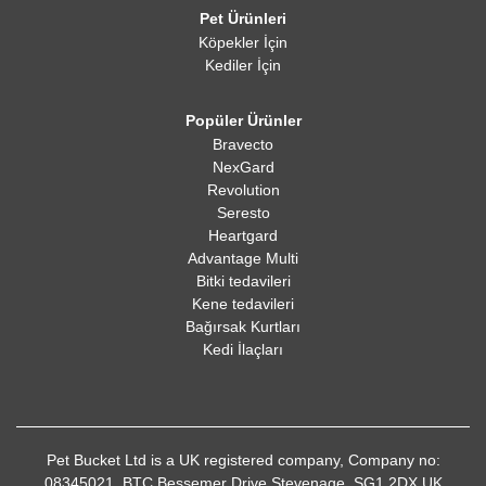
Pet Ürünleri
Köpekler İçin
Kediler İçin
Popüler Ürünler
Bravecto
NexGard
Revolution
Seresto
Heartgard
Advantage Multi
Bitki tedavileri
Kene tedavileri
Bağırsak Kurtları
Kedi İlaçları
Pet Bucket Ltd is a UK registered company, Company no:
08345021, BTC Bessemer Drive Stevenage, SG1 2DX UK