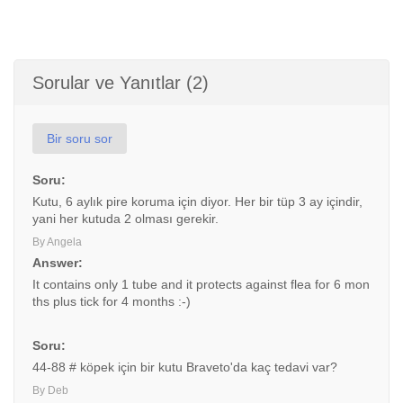
Sorular ve Yanıtlar (2)
Bir soru sor
Soru:
Kutu, 6 aylık pire koruma için diyor. Her bir tüp 3 ay içindir,
yani her kutuda 2 olması gerekir.
By Angela
Answer:
It contains only 1 tube and it protects against flea for 6 mon
ths plus tick for 4 months :-)
Soru:
44-88 # köpek için bir kutu Braveto'da kaç tedavi var?
By Deb