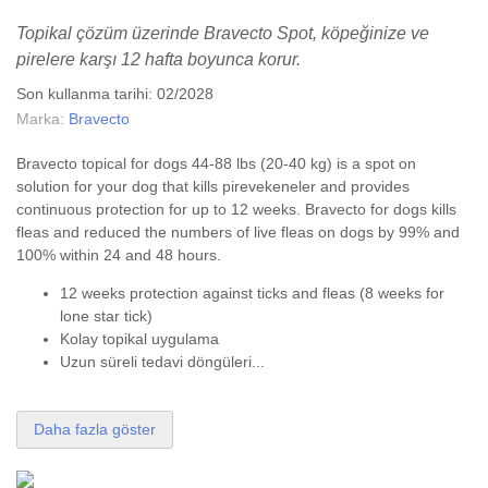
Topikal çözüm üzerinde Bravecto Spot, köpeğinize ve
pirelere karşı 12 hafta boyunca korur.
Son kullanma tarihi: 02/2028
Marka:
Bravecto
Bravecto topical for dogs 44-88 lbs (20-40 kg) is a spot on
solution for your dog that kills
pire
ve
keneler
and provides
continuous protection for up to 12 weeks. Bravecto for dogs kills
fleas and reduced the numbers of live fleas on dogs by 99% and
100% within 24 and 48 hours.
12 weeks protection against ticks and fleas (8 weeks for
lone star tick)
Kolay topikal uygulama
Uzun süreli tedavi döngüleri...
Daha fazla göster