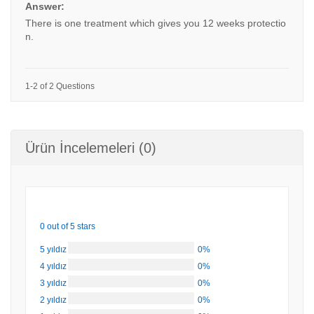
Answer:
There is one treatment which gives you 12 weeks protectio
n.
1-2 of 2 Questions
Ürün İncelemeleri (0)
0 out of 5 stars
5 yıldız
0%
4 yıldız
0%
3 yıldız
0%
2 yıldız
0%