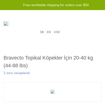
Free worldwide shipping for orders over $50
GB
EN
USD
Bravecto Topikal Köpekler İçin 20-40 kg
(44-88 lbs)
2 soru cevaplandı