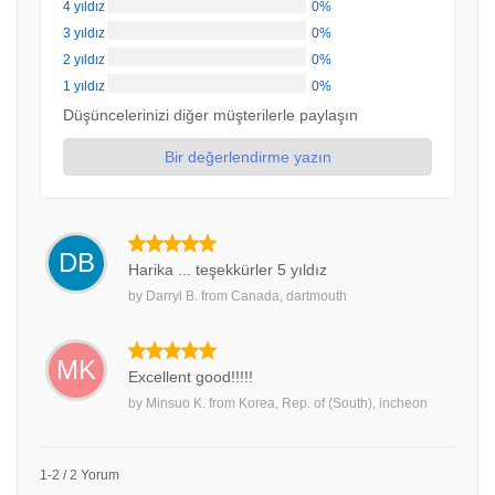
4 yıldız
0%
3 yıldız
0%
2 yıldız
0%
1 yıldız
0%
Düşüncelerinizi diğer müşterilerle paylaşın
Bir değerlendirme yazın
DB
Harika ... teşekkürler 5 yıldız
by
Darryl B.
from
Canada, dartmouth
MK
Excellent good!!!!!
by
Minsuo K.
from
Korea, Rep. of (South), incheon
1-2 / 2 Yorum