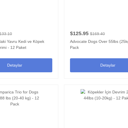
$125.95
133.10
$169.40
ndaki Yavru Kedi ve Köpek
Advocate Dogs Over 55lbs (25kg
imi - 12 Paket
Pack
Detaylar
Detaylar