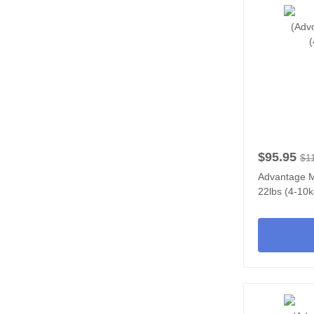
$95.95
$1
Advantage M
22lbs (4-10k