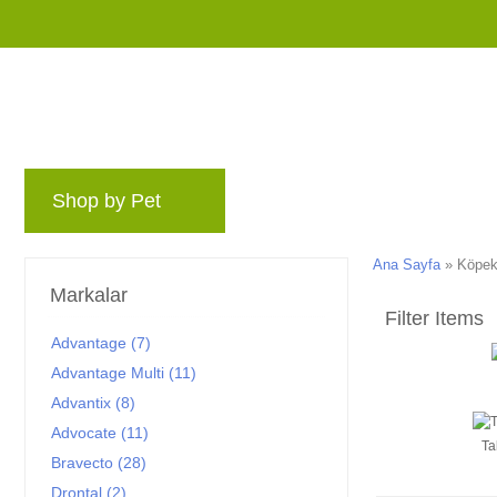
Shop by Pet
Markalar
Blog
Ödül Pr
Ana Sayfa
»
Köpekl
Markalar
Advantage (7)
Advantage Multi (11)
Advantix (8)
Advocate (11)
Ta
Bravecto (28)
Drontal (2)