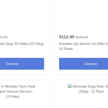
$112.95
21.00
$154.90
Red Dogs 22-44lbs (10-20kg)
Köpekler İçin Devrim 10-20lbs (
12 Paket
Detaylar
Detaylar