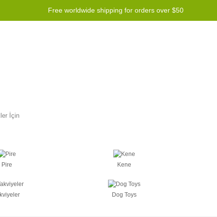
Free worldwide shipping for orders over $50
ogramı
Yardım
Contact us
er İçin
Pire
Kene
kviyeler
Dog Toys