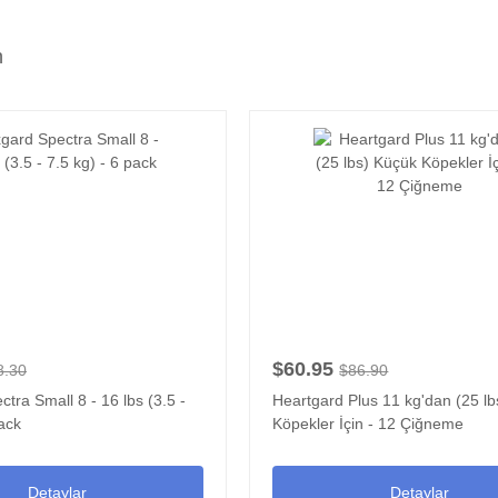
n
$60.95
8.30
$86.90
tra Small 8 - 16 lbs (3.5 -
Heartgard Plus 11 kg'dan (25 l
pack
Köpekler İçin - 12 Çiğneme
Detaylar
Detaylar