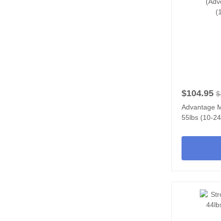
$104.95
$
Advantage M
55lbs (10-24