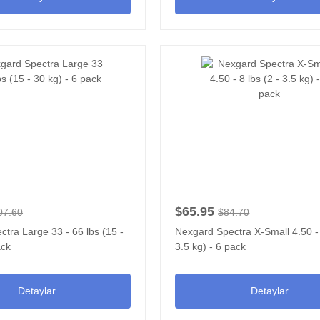
$65.95
07.60
$84.70
tra Large 33 - 66 lbs (15 -
Nexgard Spectra X-Small 4.50 - 
ack
3.5 kg) - 6 pack
Detaylar
Detaylar