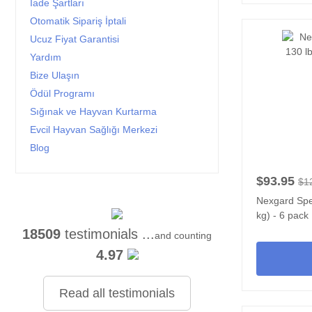
İade Şartları
Otomatik Sipariş İptali
Ucuz Fiyat Garantisi
Yardım
Bize Ulaşın
Ödül Programı
Sığınak ve Hayvan Kurtarma
Evcil Hayvan Sağlığı Merkezi
Blog
$93.95
$1
Nexgard Spec
kg) - 6 pack
18509
testimonials ...
and counting
4.97
Read all testimonials