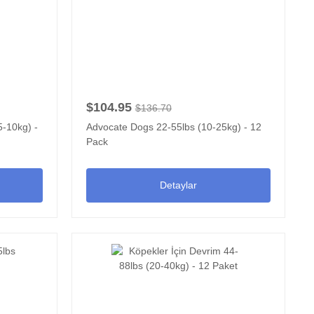
$104.95
$136.70
5-10kg) -
Advocate Dogs 22-55lbs (10-25kg) - 12
Pack
Detaylar