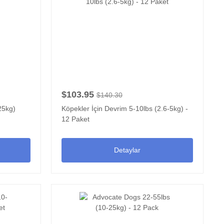
$103.95
$140.30
25kg)
Köpekler İçin Devrim 5-10lbs (2.6-5kg) -
12 Paket
Detaylar