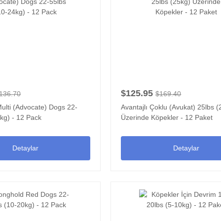
$125.95
136.70
$169.40
ulti (Advocate) Dogs 22-
Avantajlı Çoklu (Avukat) 25lbs (
kg) - 12 Pack
Üzerinde Köpekler - 12 Paket
Detaylar
Detaylar