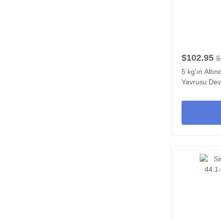
$102.95
$
5 kg'ın Altı
Yavrusu Devr