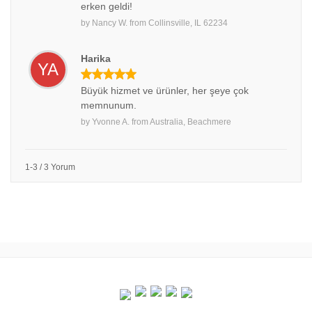
erken geldi!
by
Nancy W.
from
Collinsville, IL 62234
Harika
YA
Büyük hizmet ve ürünler, her şeye çok
memnunum.
by
Yvonne A.
from
Australia, Beachmere
1-3 / 3 Yorum