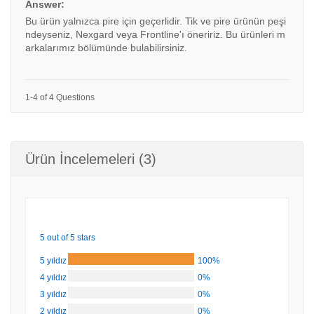
Answer:
Bu ürün yalnızca pire için geçerlidir. Tik ve pire ürünün peşi
ndeyseniz, Nexgard veya Frontline'ı öneririz. Bu ürünleri m
arkalarımız bölümünde bulabilirsiniz.
1-4 of 4 Questions
Ürün İncelemeleri (3)
5 out of 5 stars
5 yıldız
100%
4 yıldız
0%
3 yıldız
0%
2 yıldız
0%