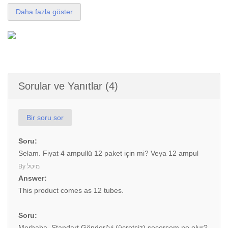
Daha fazla göster
Sorular ve Yanıtlar (4)
Bir soru sor
Soru:
Selam. Fiyat 4 ampullü 12 paket için mi? Veya 12 ampul
By מיטל
Answer:
This product comes as 12 tubes.
Soru:
Merhaba. Standart Gönderi'yi (ücretsiz) seçersem ne olur?