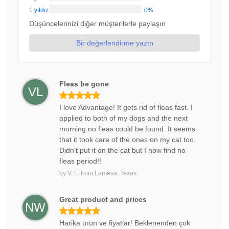
1 yıldız
0%
Düşüncelerinizi diğer müşterilerle paylaşın
Bir değerlendirme yazın
Fleas be gone
VL
I love Advantage! It gets rid of fleas fast. I
applied to both of my dogs and the next
morning no fleas could be found. It seems
that it took care of the ones on my cat too.
Didn't put it on the cat but I now find no
fleas period!!
by
V. L.
from
Lamesa, Texas
Great product and prices
NW
Harika ürün ve fiyatlar! Beklenenden çok