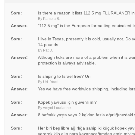
Soru:
Is there a reason it lists 112,5 mg FLURALANER
By Pamela B.
Answer:
"112,5 mg" is the European formatting equivalent t
Soru:
I live in Texas, presently it is cold, usually not. D
14 pounds
By Pat D.
Answer:
Although ticks are more of a problem when it is wa
protection is always advisable.
Soru:
Is shiping to Israel free? Uri
By Uri_Yaari
Answer:
Yes we have free worldwide shipping, including Isra
Soru:
Köpek yavrusu için güvenli mi?
By Amyot.Laurianne
Answer:
8 haftalık yaşta veya 2 kg'dan fazla ağırlığınızdaki
Soru:
Her biri beş libre ağırlığa sahip iki küçük köpek y
vererek kilo alıp para kazanacağımdan emin miyim