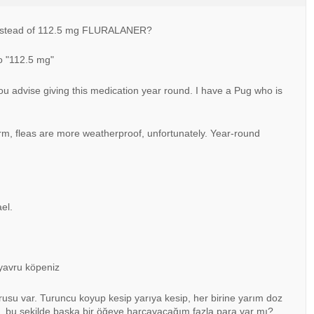
 instead of 112.5 mg FLURALANER?
o "112.5 mg"
o you advise giving this medication year round. I have a Pug who is
rm, fleas are more weatherproof, unfortunately. Year-round
el.
 yavru köpeniz
avrusu var. Turuncu koyup kesip yarıya kesip, her birine yarım doz
, bu şekilde başka bir öğeye harcayacağım fazla para var mı?