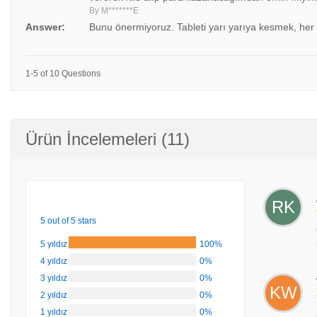
By M*******E
Answer:
Bunu önermiyoruz. Tableti yarı yarıya kesmek, her
1-5 of 10 Questions
Ürün İncelemeleri (11)
RK
5 out of 5 stars
5 yıldız
100%
4 yıldız
0%
3 yıldız
0%
KW
2 yıldız
0%
1 yıldız
0%