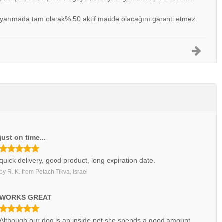
 yarımada tam olarak% 50 aktif madde olacağını garanti etmez.
just on time...
quick delivery, good product, long expiration date.
by
R. K.
from
Petach Tikva, Israel
WORKS GREAT
Although our dog is an inside pet she spends a good amount