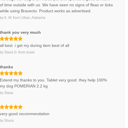
of time outside with us. We have seen no signs of fleas or ticks
while using Bravecto. Product works as advertised.
by
K. W.
from
Lillian, Alabama
thank you very much
all best .i get my during item best of all
by
Slava G.
from
israel
thanks
Extend my thanks to you. Tablet very good. they help 100%
my dog POMERIAN 2.2 kg
by
Slava
very good recommendation
by
Shura