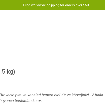
Free worldwide shipping for orders over $50
ogramı
Yardım
Contact us
.5 kg)
Bravecto pire ve keneleri hemen öldürür ve köpeğinizi 12 hafta
boyunca bunlardan korur.