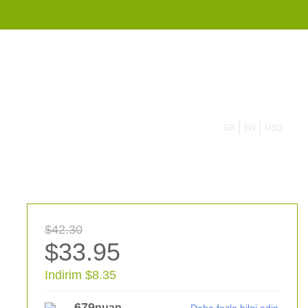
855 908 4010
GB
EN
USD
$42.30
$33.95
Indirim $8.35
679
puan